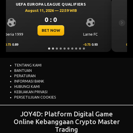
SPAIN LA LIGA
August 16, 2026 — 02:30 WIB
0 : 0
Previous
Next
BET NOW
Sevilla
Rayo Vallecano
0.25
0.95
-0.25
0.95
TENTANG KAMI
BANTUAN
PERATURAN
INFORMASI BANK
HUBUNGI KAMI
KEBIJAKAN PRIVASI
PERSETUJUAN COOKIES
JOY4D: Platform Digital Game
Online Kebanggaan Crypto Master
Trading