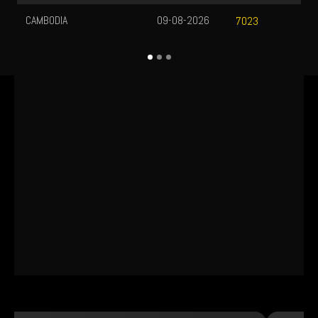
CAMBODIA
09-08-2026
SY
7023