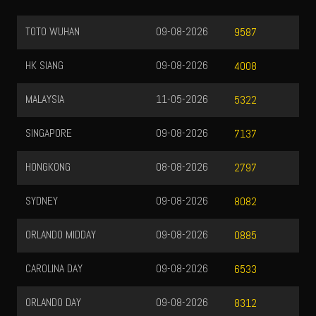
TOTO WUHAN
09-08-2026
BU
9587
HK SIANG
09-08-2026
OR
4008
MALAYSIA
11-05-2026
PC
5322
SINGAPORE
09-08-2026
TO
7137
HONGKONG
08-08-2026
TO
2797
SYDNEY
09-08-2026
TO
8082
ORLANDO MIDDAY
09-08-2026
TO
0885
CAROLINA DAY
09-08-2026
TO
6533
ORLANDO DAY
09-08-2026
TO
8312