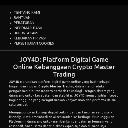
TENTANG KAMI
BANTUAN
PERATURAN
INFORMASI BANK
HUBUNGI KAMI
KEBIJAKAN PRIVASI
PERSETUJUAN COOKIES
JOY4D: Platform Digital Game
Online Kebanggaan Crypto Master
Trading
JOY4D
merupakan platform digital game online yang hadir sebagai
bagian dari inovasi
Crypto Master Trading
dalam menghadirkan
pengalaman hiburan modern berbasis teknologi. Dengan sistem yang
dirancang untuk kecepatan dan stabilitas, JOY4D menjadi pilihan tepat
bagi pengguna yang mengutamakan kenyamanan dan performa dalam
satu tempat.
Menggabungkan konsep digital terkini dengan tampilan yang user-
friendly, JOY4D memberikan akses mudah ke berbagai fitur unggulan.
Platform ini dirancang untuk memberikan pengalaman bermain yang
responsif, aman, serta dapat diakses kapan saja dan di mana saja.