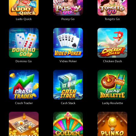
Ludo Quick
Pusoy Go
Tongits Go
Domino Go
Video Poker
Chicken Dash
Crash Trader
Cash Stack
Lucky Roulette