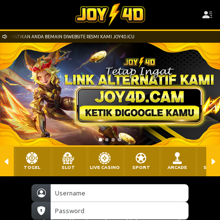
PASTIKAN ANDA BEMAIN DIWEBSITE RESMI KAMI JOY4D.ICU
TOGEL
SLOT
LIVE CASINO
SPORT
ARCADE
SABU