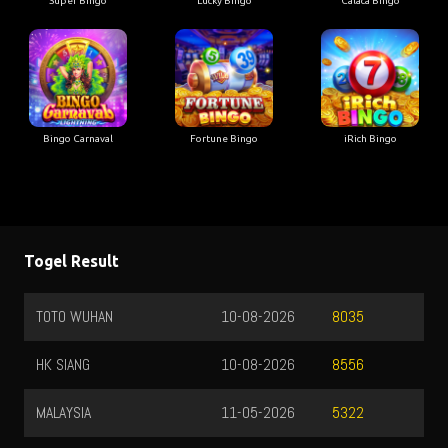
Super Bingo
Lucky Bingo
Calaca Bingo
Bingo Carnaval
Fortune Bingo
iRich Bingo
Togel Result
BULLSEYE
10-08-2026
6346
ORLANDO EVE
09-08-2026
9913
PCSO
08-08-2026
7102