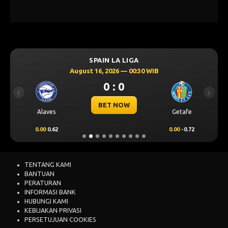
SPAIN LA LIGA
August 16, 2026 — 00:30 WIB
0 : 0
Previous
Next
BET NOW
Alaves
Getafe
0.00
0.62
0.00
-0.72
TENTANG KAMI
BANTUAN
PERATURAN
INFORMASI BANK
HUBUNGI KAMI
KEBIJAKAN PRIVASI
PERSETUJUAN COOKIES