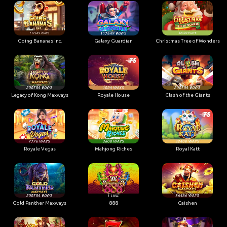
Going Bananas Inc.
Galaxy Guardian
Christmas Tree of Wonders
Legacy of Kong Maxways
Royale House
Clash of the Giants
Royale Vegas
Mahjong Riches
Royal Katt
Gold Panther Maxways
888
Caishen