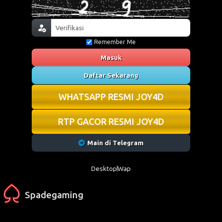
Remember Me
Masuk
Daftar Sekarang
WHATSAPP RESMI JOY4D
RTP GACOR RESMI JOY4D
Main di Telegram
Desktop
Wap
Spadegaming