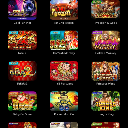
Gold Panther
Mr Chu Tycoon
Prosperity Gods
Golden Monkey
FaFaFa
Ho Yeah Monkey
FaFaFa2
168 Fortunes
Princess Wang
Baby Cai Shen
Pocket Mon Go
Jungle King