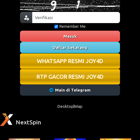
Remember Me
Masuk
Daftar Sekarang
WHATSAPP RESMI JOY4D
RTP GACOR RESMI JOY4D
Main di Telegram
Desktop
Wap
NextSpin