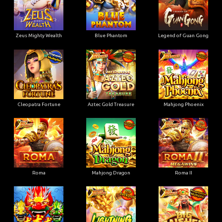
Zeus Mighty Wealth
Blue Phantom
Legend of Guan Gong
Cleopatra Fortune
Aztec Gold Treasure
Mahjong Phoenix
Roma
Mahjong Dragon
Roma II