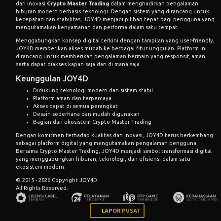
dari inovasi
Crypto Master Trading
dalam menghadirkan pengalaman
hiburan modern berbasis teknologi. Dengan sistem yang dirancang untuk
kecepatan dan stabilitas, JOY4D menjadi pilihan tepat bagi pengguna yang
mengutamakan kenyamanan dan performa dalam satu tempat.
Menggabungkan konsep digital terkini dengan tampilan yang user-friendly,
JOY4D memberikan akses mudah ke berbagai fitur unggulan. Platform ini
dirancang untuk memberikan pengalaman bermain yang responsif, aman,
serta dapat diakses kapan saja dan di mana saja.
Keunggulan JOY4D
Didukung teknologi modern dan sistem stabil
Platform aman dan terpercaya
Akses cepat di semua perangkat
Desain sederhana dan mudah digunakan
Bagian dari ekosistem Crypto Master Trading
Dengan komitmen terhadap kualitas dan inovasi,
JOY4D
terus berkembang
sebagai platform digital yang mengutamakan pengalaman pengguna.
Bersama Crypto Master Trading, JOY4D menjadi simbol transformasi digital
yang menggabungkan hiburan, teknologi, dan efisiensi dalam satu
ekosistem modern.
© 2015 - 2026 Copyright JOY4D.
All Rights Reserved.
LAPOR PUSAT