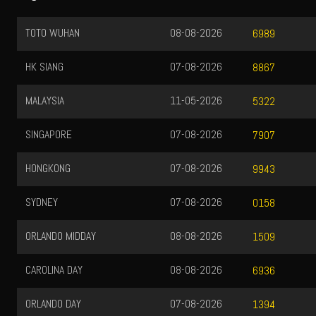
TOTO WUHAN
08-08-2026
6989
HK SIANG
07-08-2026
8867
MALAYSIA
11-05-2026
5322
SINGAPORE
07-08-2026
7907
HONGKONG
07-08-2026
9943
SYDNEY
07-08-2026
0158
ORLANDO MIDDAY
08-08-2026
1509
CAROLINA DAY
08-08-2026
6936
ORLANDO DAY
07-08-2026
1394