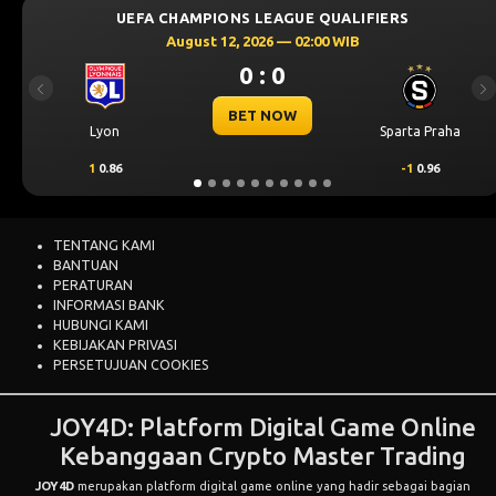
EFA CHAMPIONS LEAGUE QUALIFIERS
UEF
August 12, 2026 — 02:00 WIB
0 : 0
Previous
Ne
BET NOW
Sparta Praha
SK Sturm Gra
-1
0.96
-0.5
0.95
TENTANG KAMI
BANTUAN
PERATURAN
INFORMASI BANK
HUBUNGI KAMI
KEBIJAKAN PRIVASI
PERSETUJUAN COOKIES
JOY4D: Platform Digital Game Online
Kebanggaan Crypto Master Trading
JOY4D
merupakan platform digital game online yang hadir sebagai bagian