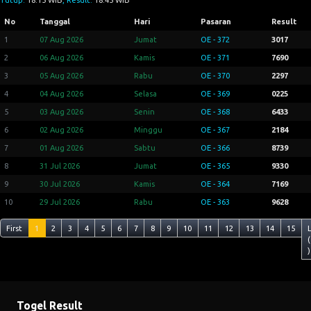
Tutup:
18:15 WIB
, Result:
18:45 WIB
No
Tanggal
Hari
Pasaran
Result
1
07 Aug 2026
Jumat
OE - 372
3017
2
06 Aug 2026
Kamis
OE - 371
7690
3
05 Aug 2026
Rabu
OE - 370
2297
4
04 Aug 2026
Selasa
OE - 369
0225
5
03 Aug 2026
Senin
OE - 368
6433
6
02 Aug 2026
Minggu
OE - 367
2184
7
01 Aug 2026
Sabtu
OE - 366
8739
8
31 Jul 2026
Jumat
OE - 365
9330
9
30 Jul 2026
Kamis
OE - 364
7169
10
29 Jul 2026
Rabu
OE - 363
9628
First
1
2
3
4
5
6
7
8
9
10
11
12
13
14
15
(
)
Togel Result