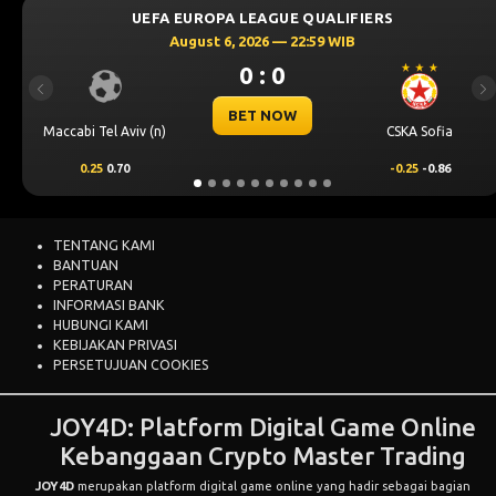
LEAGUE QUALIFIERS
UEFA EUROPA L
 2026 — 22:59 WIB
August 7, 20
0 : 0
0
Previous
Ne
ET NOW
BE
CSKA Sofia
Red Bull Salzburg
-0.25
-0.86
1
0.81
TENTANG KAMI
BANTUAN
PERATURAN
INFORMASI BANK
HUBUNGI KAMI
KEBIJAKAN PRIVASI
PERSETUJUAN COOKIES
JOY4D: Platform Digital Game Online
Kebanggaan Crypto Master Trading
JOY4D
merupakan platform digital game online yang hadir sebagai bagian