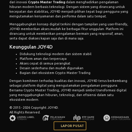
dari inovasi
Crypto Master Trading
dalam menghadirkan pengalaman
hiburan modern berbasis teknologi. Dengan sistem yang dirancang untuk
kecepatan dan stabilitas, JOY4D menjadi pilihan tepat bagi pengguna yang
mengutamakan kenyamanan dan performa dalam satu tempat.
Menggabungkan konsep digital terkini dengan tampilan yang user-friendly,
JOY4D memberikan akses mudah ke berbagai fitur unggulan. Platform ini
dirancang untuk memberikan pengalaman bermain yang responsif, aman,
serta dapat diakses kapan saja dan di mana saja.
Keunggulan JOY4D
Didukung teknologi modern dan sistem stabil
Platform aman dan terpercaya
Akses cepat di semua perangkat
Desain sederhana dan mudah digunakan
Bagian dari ekosistem Crypto Master Trading
Dengan komitmen terhadap kualitas dan inovasi,
JOY4D
terus berkembang
sebagai platform digital yang mengutamakan pengalaman pengguna.
Bersama Crypto Master Trading, JOY4D menjadi simbol transformasi digital
yang menggabungkan hiburan, teknologi, dan efisiensi dalam satu
ekosistem modern.
© 2015 - 2026 Copyright JOY4D.
All Rights Reserved.
LAPOR PUSAT