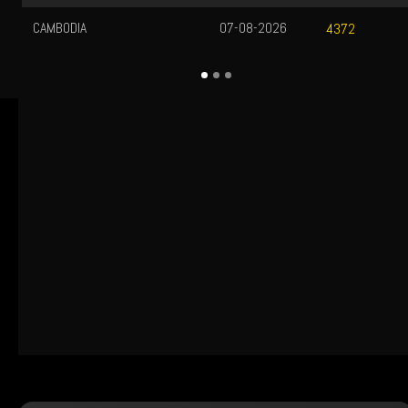
CAMBODIA
07-08-2026
4372