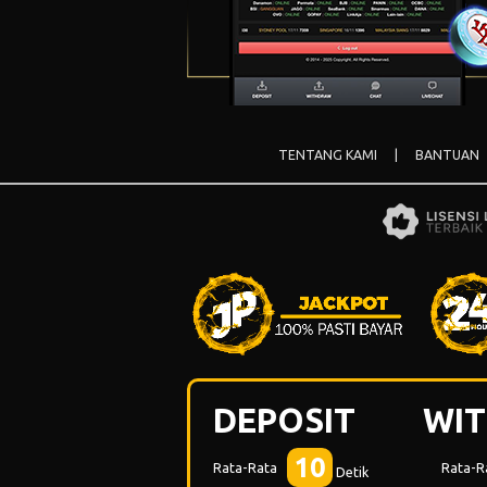
TENTANG KAMI
|
BANTUAN
bana*** | Deposit:
cin*** | Deposit:
DEPOSIT
WI
kama*** | Deposit:
10
Rata-Rata
Rata-R
Detik