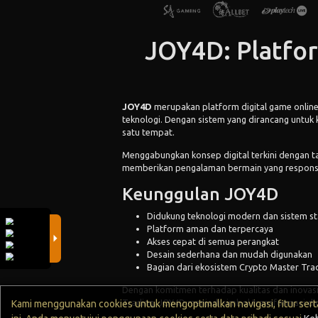
novit***ri | Deposit:
JOY4D: Platfo
zulka***in | Deposit:
dama*** | Deposit:
tam*** | Deposit:
JOY4D
merupakan platform digital game online 
teknologi. Dengan sistem yang dirancang untu
satu tempat.
maya***i | Deposit:
Menggabungkan konsep digital terkini dengan ta
iswah***i | Deposit:
memberikan pengalaman bermain yang responsif,
Keunggulan JOY4D
van*** | Deposit:
Didukung teknologi modern dan sistem st
sab*** | Deposit:
Platform aman dan terpercaya
Akses cepat di semua perangkat
Desain sederhana dan mudah digunakan
nad*** | Deposit:
Bagian dari ekosistem Crypto Master Tra
lai*** | Deposit:
Dengan komitmen terhadap kualitas dan inovas
Trading, JOY4D menjadi simbol transformasi dig
Kami menggunakan cookies untuk mengoptimalkan navigasi, fitur serta
suar***i | Deposit: