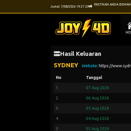
PASTIKAN ANDA BEMAIN
Jumat 7/08/2026 19:27:21
HO
Hasil Keluaran
SYDNEY
Website:
https://www.syd
No
Tanggal
1
07 Aug 2026
2
06 Aug 2026
3
05 Aug 2026
4
04 Aug 2026
5
03 Aug 2026