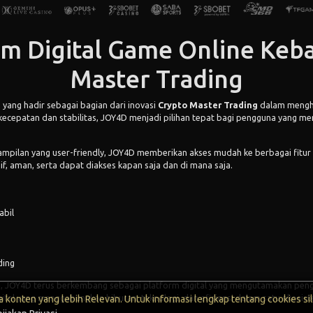
Rp.40,000
usa*** | Withdraw:
rm Digital Game Online Keb
Rp.15,000
unja*** | Withdraw:
Master Trading
Rp.40,000
ver*** | Withdraw:
Rp.10,000
gila*** | Withdraw:
yang hadir sebagai bagian dari inovasi
Crypto Master Trading
dalam mengha
k kecepatan dan stabilitas, JOY4D menjadi pilihan tepat bagi pengguna yan
Rp.45,000
par*** | Withdraw:
mpilan yang user-friendly, JOY4D memberikan akses mudah ke berbagai fitur u
Rp.10,000
rah*** | Withdraw:
 aman, serta dapat diakses kapan saja dan di mana saja.
Rp.10,000
usa*** | Withdraw:
abil
Rp.10,000
ell*** | Withdraw:
Rp.30,000
van*** | Withdraw:
ding
Rp.15,000
novit***ri | Withdraw:
i,
JOY4D
terus berkembang sebagai platform digital yang mengutamakan pen
ital yang menggabungkan hiburan, teknologi, dan efisiensi dalam satu ekosi
 konten yang lebih Relevan. Untuk informasi lengkap tentang cookies sil
Rp.15,000
harj*** | Withdraw: