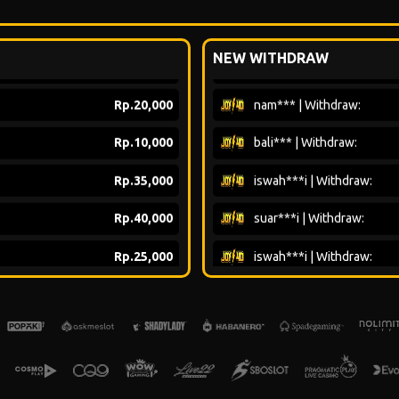
Rp.40,000
gal*** | Withdraw:
Rp.15,000
sito***l | Withdraw:
NEW WITHDRAW
Rp.20,000
nam*** | Withdraw:
Rp.10,000
bali*** | Withdraw:
Rp.35,000
iswah***i | Withdraw:
Rp.40,000
suar***i | Withdraw:
Rp.25,000
iswah***i | Withdraw:
Rp.35,000
purw***i | Withdraw:
Rp.10,000
zami*** | Withdraw:
Rp.25,000
patri*** | Withdraw:
Rp.30,000
zulka***in | Withdraw: