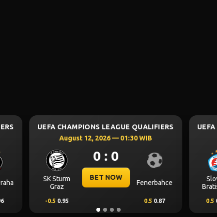
26
8/8/2026
7/8/2026
7/8/2026
7/8/2026
7
ONGKONG LOTTO
TAIWAN
SWISS
CAIRO
QATAR
6011
5838
6180
6113
315
7/8/2026
7/8/2026
7/8/2026
7/8/2026
7/8/2026
IERS
E-FOOTBALL F24 INTERNATIONAL
E-FO
FRIENDLY
August 8, 2026 — 02:15 WIB
0 : 2
Saint-
e-
oise
BET NOW
e-
e-Germany
Netherlands
1.00
0.0
0.25
0.66
-0.25
-0.90