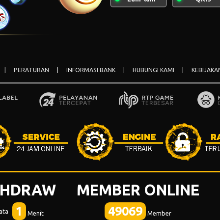
|
PERATURAN
|
INFORMASI BANK
|
HUBUNGI KAMI
|
KEBIJAKA
Rp.20,000
lai*** | Withdraw:
Rp.25,000
rah*** | Withdraw:
THDRAW
MEMBER ONLINE
Rp.20,000
novit***ri | Withdraw:
1
49069
ata
Menit
Member