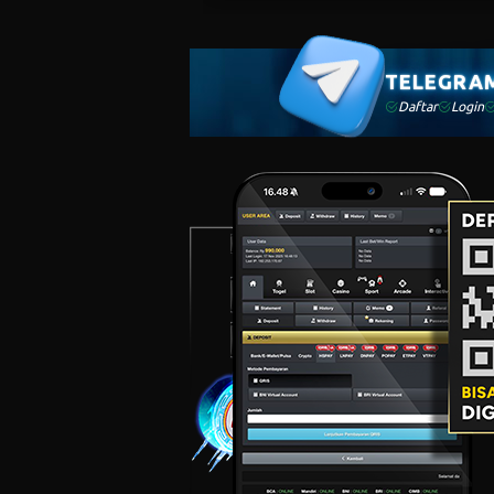
TELEGRA
Daftar
Login