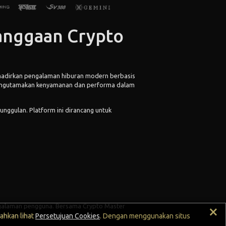
Rp.23,260,000
anggaan Crypto
Rp.37,470,000
Rp.39,380,000
Rp.49,410,000
dirkan pengalaman hiburan modern berbasis
g mengutamakan kenyamanan dan performa dalam
Rp.26,980,000
nggulan. Platform ini dirancang untuk
Rp.18,560,000
Rp.37,750,000
Rp.32,260,000
Rp.14,710,000
Rp.38,540,000
×
galaman pengguna. Bersama Crypto Master
stem modern.
ahkan lihat
Persetujuan Cookies
. Dengan menggunakan situs
Rp.19,430,000