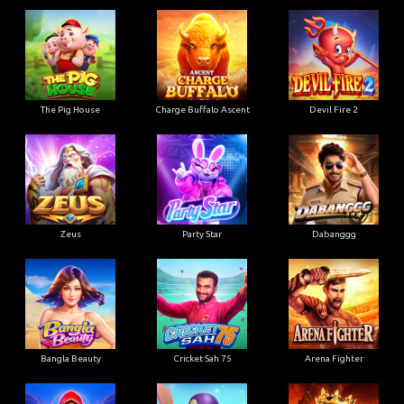
The Pig House
Charge Buffalo Ascent
Devil Fire 2
Zeus
Party Star
Dabanggg
Bangla Beauty
Cricket Sah 75
Arena Fighter