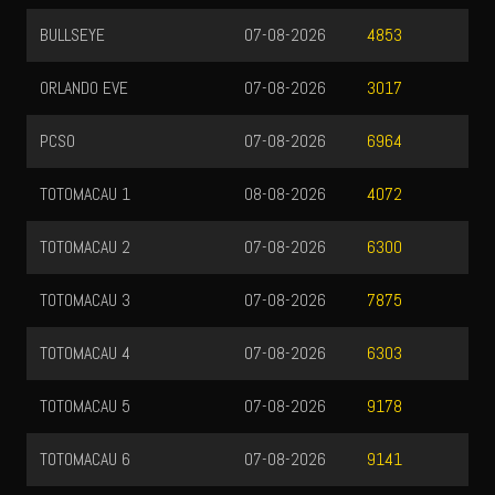
BULLSEYE
07-08-2026
4853
ORLANDO EVE
07-08-2026
3017
PCSO
07-08-2026
6964
TOTOMACAU 1
08-08-2026
4072
TOTOMACAU 2
07-08-2026
6300
TOTOMACAU 3
07-08-2026
7875
TOTOMACAU 4
07-08-2026
6303
TOTOMACAU 5
07-08-2026
9178
TOTOMACAU 6
07-08-2026
9141