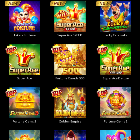
Jokers Fortune
Super Ace SPEED
Lucky Caramelo
Super Ace
Fortune Garuda 500
Super Ace Deluxe
Fortune Gems 3
Golden Empire
Fortune Gems 2