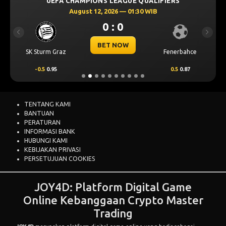
UEFA CHAMPIONS LEAGUE QUALIFIERS
August 12, 2026 — 01:30 WIB
0 : 0
Previous
Next
BET NOW
SK Sturm Graz
Fenerbahce
-0.5
0.95
0.5
0.87
TENTANG KAMI
BANTUAN
PERATURAN
INFORMASI BANK
HUBUNGI KAMI
KEBIJAKAN PRIVASI
PERSETUJUAN COOKIES
JOY4D: Platform Digital Game
Online Kebanggaan Crypto Master
Trading