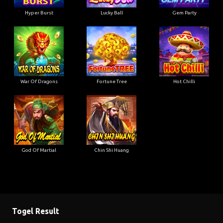
Hyper Burst
Lucky Ball
Gem Party
War Of Dragons
Fortune Tree
Hot Chilli
God Of Martial
Chin Shi Huang
Togel Result