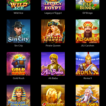
Wild Ace
Legacy of Egypt
Elf Bingo
Sin City
Pirate Queen
JILI Caishen
Gold Rush
Ali Baba
Roma X