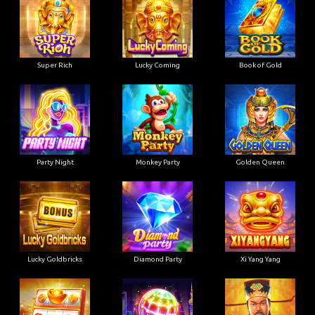
Super Rich
Lucky Coming
Book of Gold
Party Night
Monkey Party
Golden Queen
Lucky Goldbricks
Diamond Party
Xi Yang Yang