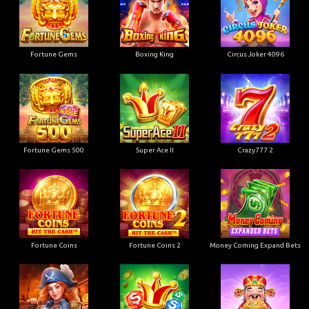
Fortune Gems
Boxing King
Circus Joker 4096
Fortune Gems 500
Super Ace II
Crazy777 2
Fortune Coins
Fortune Coins 2
Money Coming Expand Bets