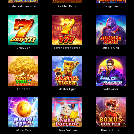
Pharaoh Treasure
Golden Bank
Fengshen
Crazy 777
Seven Seven Seven
Jungle King
Coin Tree
Master Tiger
Wild Racer
World Cup
Neko Fortune
Bonus Hunter