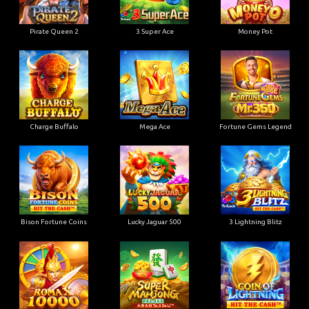
Pirate Queen 2
3 Super Ace
Money Pot
Charge Buffalo
Mega Ace
Fortune Gems Legend
Bison Fortune Coins
Lucky Jaguar 500
3 Lightning Blitz