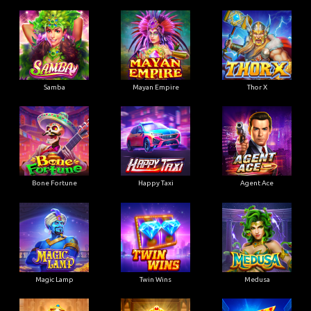
Samba
Mayan Empire
Thor X
Bone Fortune
Happy Taxi
Agent Ace
Magic Lamp
Twin Wins
Medusa