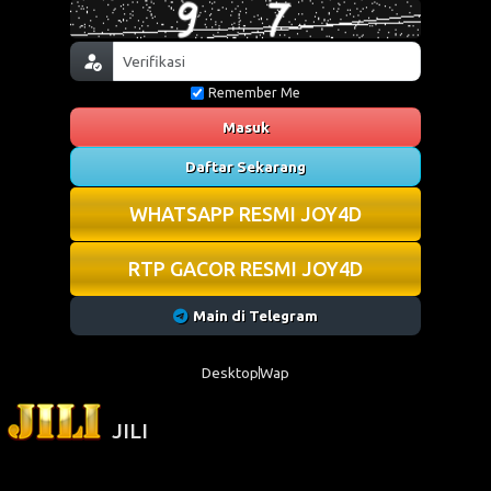
Remember Me
Masuk
Daftar Sekarang
WHATSAPP RESMI JOY4D
RTP GACOR RESMI JOY4D
Main di Telegram
Desktop
Wap
JILI