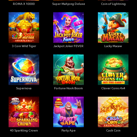
ROMA X 10000
Super Mahjong Deluxe
Coin of Lightning
3 Coin Wild Tiger
Jackpot Joker FEVER
Lucky Macaw
Supernova
Fortune Hook Boom
Clover Coins 4x4
40 Sparkling Crown
Party Ape
Cash Coin