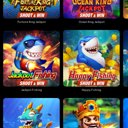
Fortune King Jackpot
Ocean King Jackpot
Jackpot Fishing
Happy Fishing