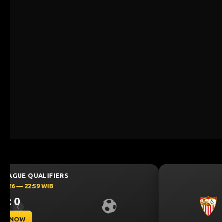
SPAIN LA LIGA
August 16, 2026 — 02:30 WIB
0 : 0
Previous
BET NOW