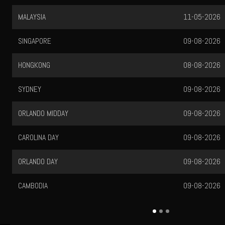
PCSO
08-08-2026
TOTOMACAU 1
09-08-2026
TOTOMACAU 2
09-08-2026
TOTOMACAU 3
09-08-2026
TOTOMACAU 4
08-08-2026
TOTOMACAU 5
08-08-2026
TOTOMACAU 6
08-08-2026
SYDNEY LOTTO
09-08-2026