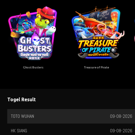
Ghost Busters
Treasure of Pirate
Togel Result
BULLSEYE
09-08-2026
ORLANDO EVE
09-08-2026