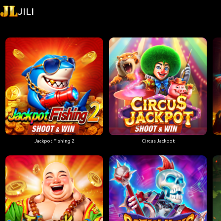
JILI
Jackpot Fishing 2
Circus Jackpot