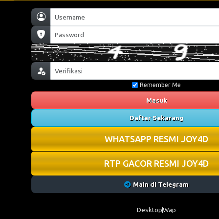
Remember Me
Masuk
Daftar Sekarang
WHATSAPP RESMI JOY4D
RTP GACOR RESMI JOY4D
Main di Telegram
Desktop
Wap