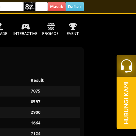
Masuk
Daftar
ADE
INTERACTIVE
PROMOSI
EVENT
Result
7875
0597
2900
1664
7124