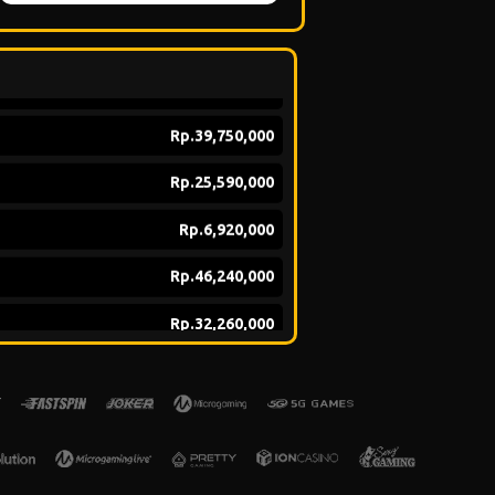
Rp.13,290,000
Rp.160,000
Rp.39,750,000
Rp.25,590,000
Rp.6,920,000
Rp.46,240,000
Rp.32,260,000
Rp.41,350,000
Rp.12,820,000
Rp.12,950,000
Rp.27,000,000