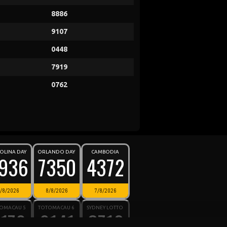
8886
9107
0448
7919
0762
OLINA DAY
ORLANDO DAY
CAMBODIA
936
7350
4372
/8/2026
8/8/2026
7/8/2026
OMACAU 5
TOTOMACAU 6
SYDNEY LOTTO
178
9141
3712