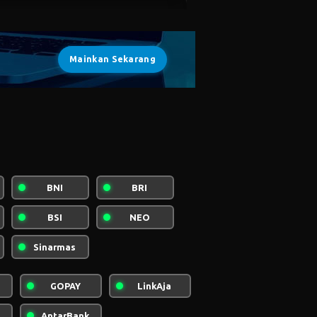
Mainkan Sekarang
BNI
BRI
BSI
NEO
Sinarmas
GOPAY
LinkAja
AntarBank