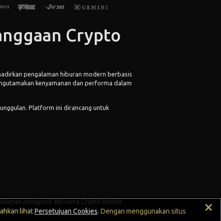
Rp.31,010,000
anggaan Crypto
Rp.39,330,000
Rp.12,860,000
dirkan pengalaman hiburan modern berbasis
Rp.13,840,000
g mengutamakan kenyamanan dan performa dalam
Rp.30,080,000
nggulan. Platform ini dirancang untuk
Rp.45,830,000
Rp.40,510,000
Rp.46,230,000
Rp.45,330,000
×
galaman pengguna. Bersama Crypto Master
Rp.35,600,000
stem modern.
ahkan lihat
Persetujuan Cookies
. Dengan menggunakan situs