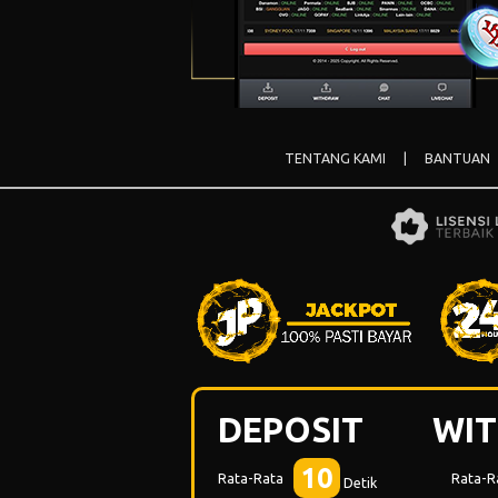
TENTANG KAMI
|
BANTUAN
raj*** | Deposit:
maya***i | Deposit:
DEPOSIT
WI
par*** | Deposit:
10
Rata-Rata
Rata-R
Detik