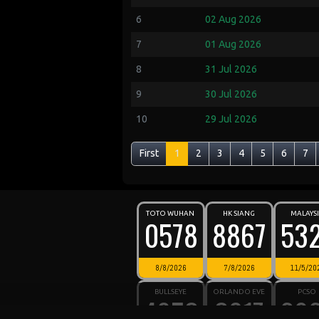
6
02 Aug 2026
7
01 Aug 2026
8
31 Jul 2026
9
30 Jul 2026
10
29 Jul 2026
First
1
2
3
4
5
6
7
TOTO WUHAN
HK SIANG
MALAYS
0578
8867
53
8/8/2026
7/8/2026
11/5/20
BULLSEYE
ORLANDO EVE
PCSO
4853
3017
69