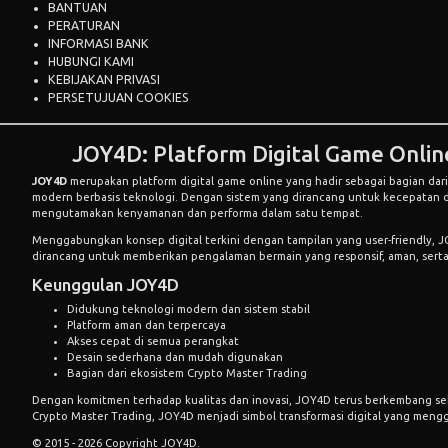
BANTUAN
PERATURAN
INFORMASI BANK
HUBUNGI KAMI
KEBIJAKAN PRIVASI
PERSETUJUAN COOKIES
JOY4D: Platform Digital Game Onli
JOY4D
merupakan platform digital game online yang hadir sebagai bagian dari
modern berbasis teknologi. Dengan sistem yang dirancang untuk kecepatan d
mengutamakan kenyamanan dan performa dalam satu tempat.
Menggabungkan konsep digital terkini dengan tampilan yang user-friendly, J
dirancang untuk memberikan pengalaman bermain yang responsif, aman, serta 
Keunggulan JOY4D
Didukung teknologi modern dan sistem stabil
Platform aman dan terpercaya
Akses cepat di semua perangkat
Desain sederhana dan mudah digunakan
Bagian dari ekosistem Crypto Master Trading
Dengan komitmen terhadap kualitas dan inovasi,
JOY4D
terus berkembang se
Crypto Master Trading, JOY4D menjadi simbol transformasi digital yang meng
© 2015 - 2026 Copyright JOY4D.