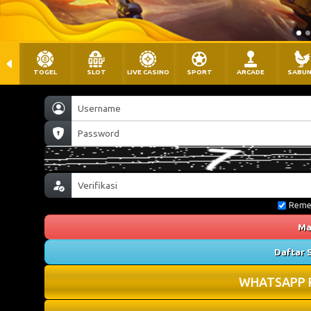
TOGEL
SLOT
LIVE CASINO
SPORT
ARCADE
SABU
Reme
Ma
Daftar 
WHATSAPP 