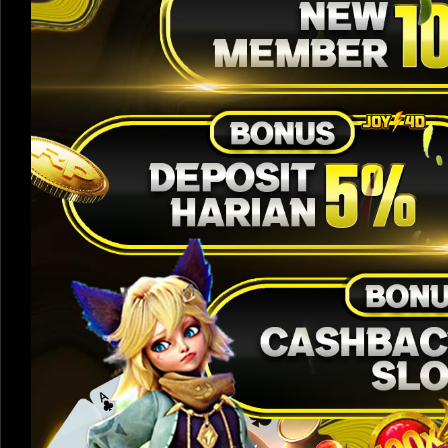
BONUS NEW 
Syarat dan Ketentuan
Minimal Deposit Rp 100.000
Maximal Bonus yang Diberikan Rp 500.000
Syarat untuk melakukan withdraw adalah 28x Turn Over.
Contoh : Depo 1
anda capai untuk melakukan withdraw.
Bonus ini hanya bisa dimainkan di permainan Slot saja Dan diclaim sebelu
Dilarang melakukan Hold Freespin/Gantung Spin, Membeli Freespin ataup
Keputusan pihak JOY4D adalah mutlak dan tidak dapat diganggu gugat.
BONUS DEPOS
Untuk Claim Bonus, Hubungi Telegram Kami Klik Disini >
TELEGRAM JOY4
Syarat dan Ketentuan
Minimal Deposit Rp 10.000
Maximal Bonus yang Diberikan Rp 500.000
Syarat untuk melakukan withdraw adalah 5x Turn Over.
Contoh : Depo 1
capai untuk melakukan withdraw.
Bonus ini hanya bisa dimainkan di permainan Slot saja Dan diclaim sebelu
Keputusan pihak JOY4D adalah mutlak dan tidak dapat diganggu gugat.
Untuk Claim Bonus, Hubungi Telegram Kami Klik Disini >
TELEGRAM JOY4
BONUS CASHBAC