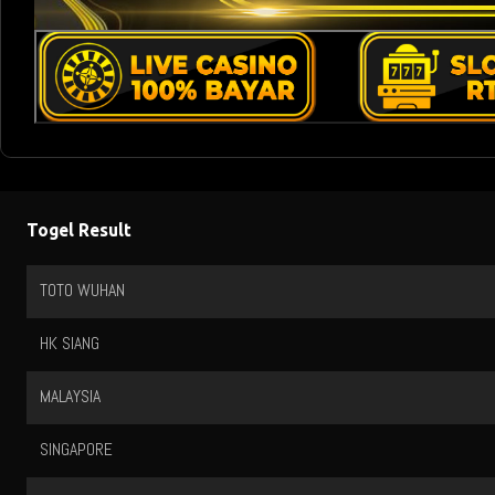
BONUS REFERRAL
Syarat dan Ketentuan
Penerima Referral wajib memiliki User ID di Joy4d
Ajak Teman atau member lain bermain di Joy4d dengan referral anda agar 
Togel Result
BULLSEYE
5412
ORLANDO EVE
4008
PCSO
5322
TOTOMACAU 1
5102