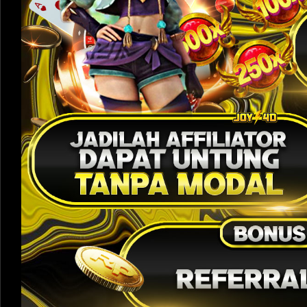
Syarat dan Ketentuan
BONUS dibagikan setiap hari SENIN paling lama jam 12.00 WIB.
BONUS yang didapatkan adalah 5% dari total LOSE ( KEKALAHAN ) 1 minggu
Total LOSE ( KEKALAHAN ) yang dihitung adalah dari produk SLOT.
Minimal LOSE ( KEKALAHAN ) untuk mendapatkan cashback adalah Rp 1.000.0
Syarat dan ketentuan bersifat MUTLAK dan tidak dapat diganggu gugat 
BONUS ROLLINGA
Syarat dan Ketentuan
Minimal Turn Over mencapai Rp 200.000
Turn Over(TO) Dihitung bettingan Mingguan Bonus Komisi Rollingan ad
Game Turn Over(TO) adalah Perputaran taruhan anda dari bettingan di g
Bonus di berikan langsung secara otomatis setiap hari Senin dengan mini
Bonus akan dibagikan setiap hari Senin dan dapat langsung di withdra
akun permainan anda secara otomatis setiap hari paling lambat pukul 12.0
Tidak ada batas maksimal Bonus turnover yang diberikan.
BONUS AFFI
Bonus Turn Over berlaku hanya untuk permainan : (LIVECASINO).
Syarat dan Ketentuan mutlak tidak dapat di ganggu gugat oleh pihak ma
Syarat dan Ketentuan
CONTOH MENGHITUNG BONUS ROLLINGAN : BONUS 0.8% > TO X 0.8% = T
Afilliator wajib memiliki User ID di Joy4d
Ajak teman atau undang member join dengan menggunakan ID Refferal d
yang sudah kamu ajak.