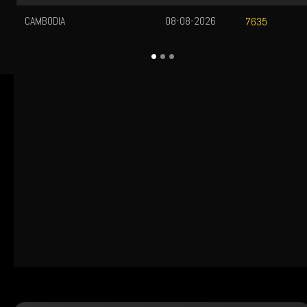
CAMBODIA
08-08-2026
7635