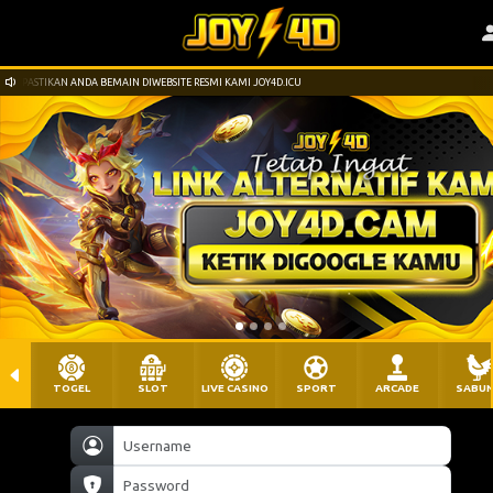
PASTIKAN ANDA BEMAIN DIWEBSITE RESMI KAMI JOY4D.ICU
TOGEL
SLOT
LIVE CASINO
SPORT
ARCADE
SABU