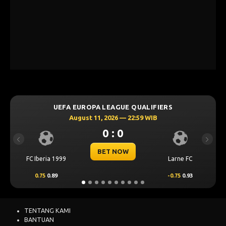
PA LEAGUE QUALIFIERS
UEFA CHAMPIONS L
11, 2026 — 22:59 WIB
August 11, 20
0 : 0
0 
Previous
Next
BET NOW
BET
Larne FC
Bodo Glimt
-0.75
0.93
0.75
0.77
TENTANG KAMI
BANTUAN