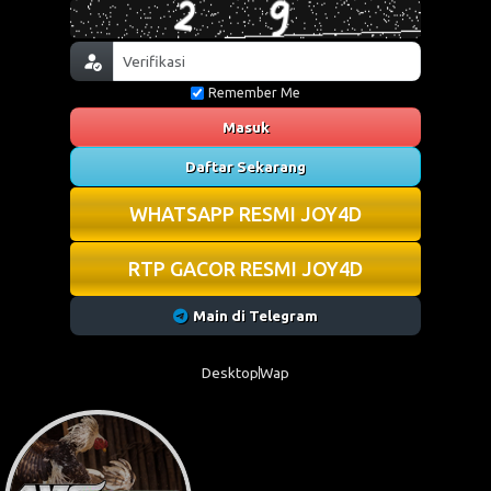
Remember Me
Masuk
Daftar Sekarang
WHATSAPP RESMI JOY4D
RTP GACOR RESMI JOY4D
Main di Telegram
Desktop
Wap