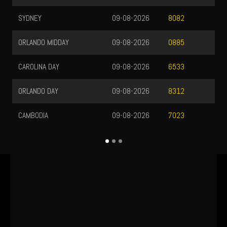
SYDNEY
09-08-2026
8082
ORLANDO MIDDAY
09-08-2026
0885
CAROLINA DAY
09-08-2026
6533
ORLANDO DAY
09-08-2026
8312
CAMBODIA
09-08-2026
7023