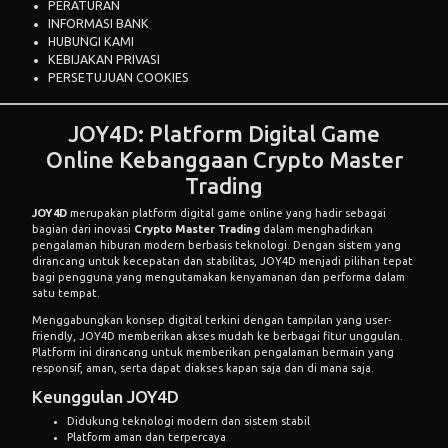
PERATURAN
INFORMASI BANK
HUBUNGI KAMI
KEBIJAKAN PRIVASI
PERSETUJUAN COOKIES
JOY4D: Platform Digital Game
Online Kebanggaan Crypto Master
Trading
JOY4D
merupakan platform digital game online yang hadir sebagai
bagian dari inovasi
Crypto Master Trading
dalam menghadirkan
pengalaman hiburan modern berbasis teknologi. Dengan sistem yang
dirancang untuk kecepatan dan stabilitas, JOY4D menjadi pilihan tepat
bagi pengguna yang mengutamakan kenyamanan dan performa dalam
satu tempat.
Menggabungkan konsep digital terkini dengan tampilan yang user-
friendly, JOY4D memberikan akses mudah ke berbagai fitur unggulan.
Platform ini dirancang untuk memberikan pengalaman bermain yang
responsif, aman, serta dapat diakses kapan saja dan di mana saja.
Keunggulan JOY4D
Didukung teknologi modern dan sistem stabil
Platform aman dan terpercaya