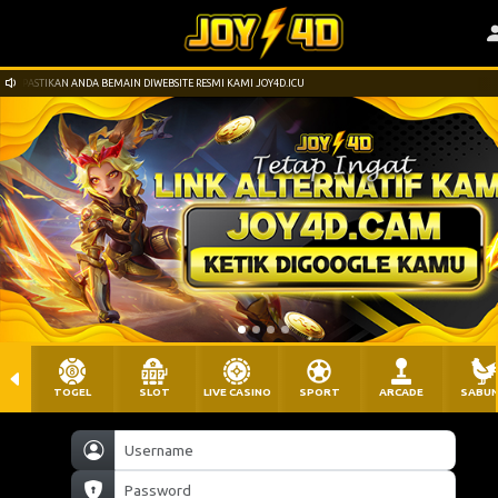
PASTIKAN ANDA BEMAIN DIWEBSITE RESMI KAMI JOY4D.ICU
TOGEL
SLOT
LIVE CASINO
SPORT
ARCADE
SABU