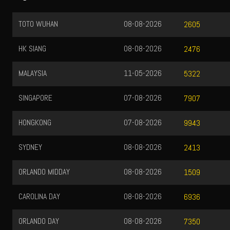
TOTO WUHAN
08-08-2026
2605
HK SIANG
08-08-2026
2476
MALAYSIA
11-05-2026
5322
SINGAPORE
07-08-2026
7907
HONGKONG
07-08-2026
9943
SYDNEY
08-08-2026
2413
ORLANDO MIDDAY
08-08-2026
1509
CAROLINA DAY
08-08-2026
6936
ORLANDO DAY
08-08-2026
7350