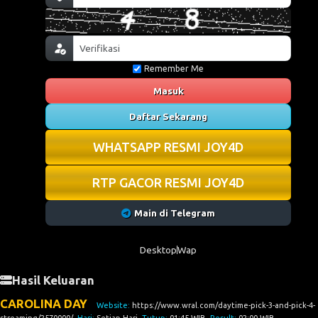
Remember Me
Masuk
Daftar Sekarang
WHATSAPP RESMI JOY4D
RTP GACOR RESMI JOY4D
Main di Telegram
Desktop
Wap
Hasil Keluaran
CAROLINA DAY
Website:
https://www.wral.com/daytime-pick-3-and-pick-4-