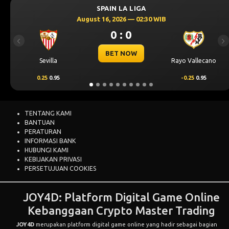
SPAIN LA LIGA
August 16, 2026 — 02:30 WIB
0 : 0
Previous
Ne
BET NOW
Rayo Vallecano
Alaves
-0.25
0.95
0.00
0.62
TENTANG KAMI
BANTUAN
PERATURAN
INFORMASI BANK
HUBUNGI KAMI
KEBIJAKAN PRIVASI
PERSETUJUAN COOKIES
JOY4D: Platform Digital Game Online
Kebanggaan Crypto Master Trading
JOY4D
merupakan platform digital game online yang hadir sebagai bagian