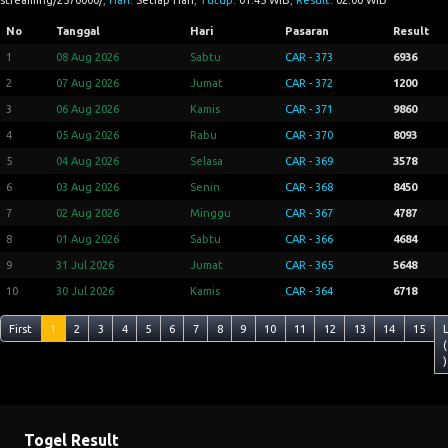
streaming/2570000/
, Hari:
Setiap Hari
, Tutup:
01:45 WIB
, Result:
02:00 WIB
No
Tanggal
Hari
Pasaran
Result
1
08 Aug 2026
Sabtu
CAR - 373
6936
2
07 Aug 2026
Jumat
CAR - 372
1200
3
06 Aug 2026
Kamis
CAR - 371
9860
4
05 Aug 2026
Rabu
CAR - 370
8093
5
04 Aug 2026
Selasa
CAR - 369
3578
6
03 Aug 2026
Senin
CAR - 368
8450
7
02 Aug 2026
Minggu
CAR - 367
4787
8
01 Aug 2026
Sabtu
CAR - 366
4684
9
31 Jul 2026
Jumat
CAR - 365
5648
10
30 Jul 2026
Kamis
CAR - 364
6718
First
1
2
3
4
5
6
7
8
9
10
11
12
13
14
15
(
)
Togel Result