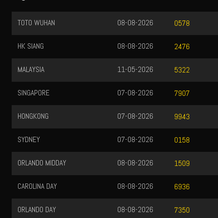
TOTO WUHAN
08-08-2026
0578
HK SIANG
08-08-2026
2476
MALAYSIA
11-05-2026
5322
SINGAPORE
07-08-2026
7907
HONGKONG
07-08-2026
9943
SYDNEY
07-08-2026
0158
ORLANDO MIDDAY
08-08-2026
1509
CAROLINA DAY
08-08-2026
6936
ORLANDO DAY
08-08-2026
7350