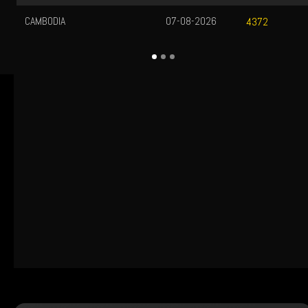
CAMBODIA
07-08-2026
4372