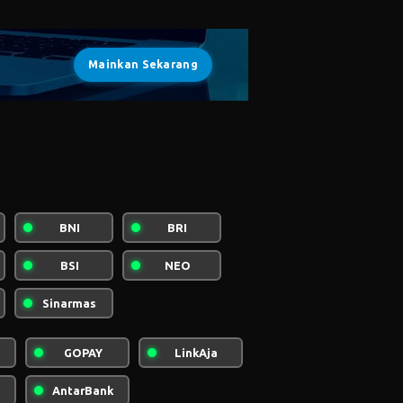
Mainkan Sekarang
BNI
BRI
BSI
NEO
Sinarmas
GOPAY
LinkAja
AntarBank