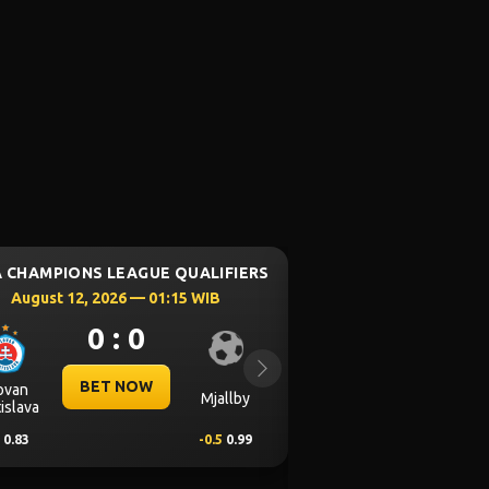
/8/2026
6/8/2026
6/8/2026
2
FOOTBALL F24 INTERNATIONAL
FRIENDLY
August 7, 2026 — 11:00 WIB
0 : 2
Next
BET NOW
ermany
e-Wales
5
0.49
-0.25
-0.73