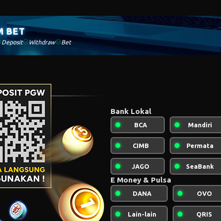
M BET
Deposit
Withdraw
Bet
Bank Lokal
BCA
Mandiri
CIMB
Permata
JAGO
SeaBank
E Money & Pulsa
DANA
OVO
Lain-lain
QRIS