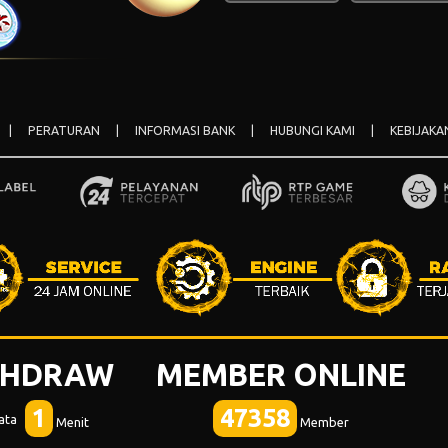
|
PERATURAN
|
INFORMASI BANK
|
HUBUNGI KAMI
|
KEBIJAKA
Rp.10,000
gila*** | Withdraw:
Rp.45,000
sito***l | Withdraw:
THDRAW
MEMBER ONLINE
Rp.40,000
jasm*** | Withdraw:
1
47358
ata
Menit
Member
Rp.20,000
tam*** | Withdraw: