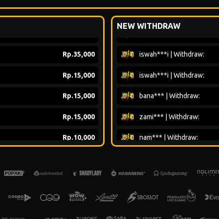
Rp.20,000
dama*** | Withdraw:
NEW WITHDRAW
Rp.35,000
iswah***i | Withdraw:
Rp.15,000
iswah***i | Withdraw:
Rp.15,000
bana*** | Withdraw:
Rp.15,000
zami*** | Withdraw:
Rp.10,000
nam*** | Withdraw:
Rp.20,000
novit***ri | Withdraw:
Rp.10,000
jam*** | Withdraw:
Rp.35,000
ver*** | Withdraw:
Rp.30,000
alm*** | Withdraw: