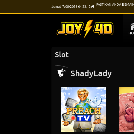
PASTIKAN ANDA BEMAIN
Jumat 7/08/2026 04:23:13
HO
Slot
ShadyLady