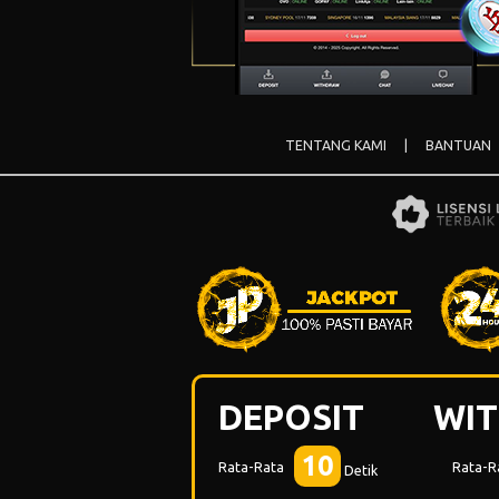
TENTANG KAMI
|
BANTUAN
sit*** | Deposit:
gal*** | Deposit:
DEPOSIT
WI
alm*** | Deposit:
10
Rata-Rata
Rata-R
Detik
int*** | Deposit: