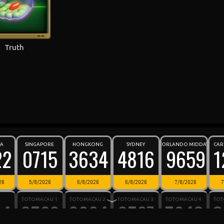
Truth
IA
SINGAPORE
HONGKONG
SYDNEY
ORLANDO MIDDAY
CAR
22
0715
3634
4816
9659
1
26
5/8/2026
6/8/2026
6/8/2026
7/8/2026
7
TOTOMACAU 1
TOTOMACAU 2
TOTOMACAU 3
TOTOMACAU 4
TOT
04
6529
9894
0597
5843
3