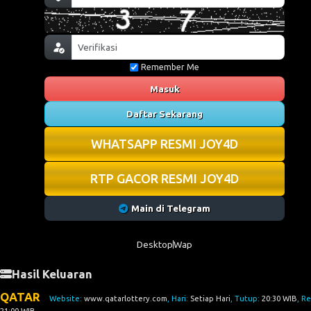
Remember Me
Masuk
Daftar Sekarang
WHATSAPP RESMI JOY4D
RTP GACOR RESMI JOY4D
Main di Telegram
Desktop
Wap
Hasil Keluaran
QATAR
Website:
www.qatarlottery.com
, Hari:
Setiap Hari
, Tutup:
20:30 WIB
, Re