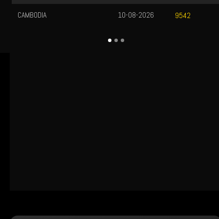
CAMBODIA
10-08-2026
9542