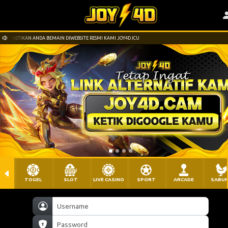
PASTIKAN ANDA BEMAIN DIWEBSITE RESMI KAMI JOY4D.ICU
TOGEL
SLOT
LIVE CASINO
SPORT
ARCADE
SABU