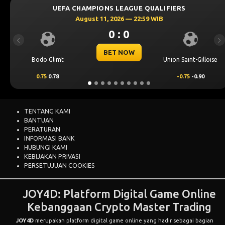
S LEAGUE QUALIFIERS
UEFA CHAMPIONS 
 2026 — 22:59 WIB
August 11, 2
0 : 0
0
Previous
Ne
ET NOW
BE
Union Saint-Gilloise
Kairat Almaty (n)
-0.75
-0.90
0.00
0.82
TENTANG KAMI
BANTUAN
PERATURAN
INFORMASI BANK
HUBUNGI KAMI
KEBIJAKAN PRIVASI
PERSETUJUAN COOKIES
JOY4D: Platform Digital Game Online
Kebanggaan Crypto Master Trading
JOY4D
merupakan platform digital game online yang hadir sebagai bagian