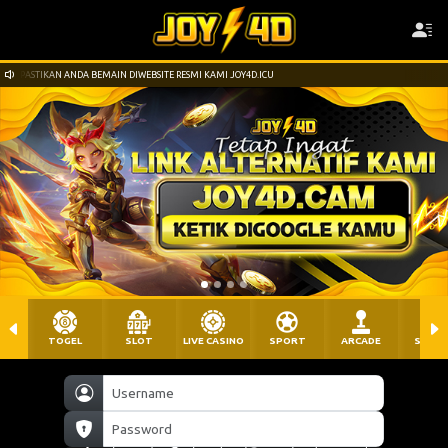
PASTIKAN ANDA BEMAIN DIWEBSITE RESMI KAMI JOY4D.ICU
TOGEL
SLOT
LIVE CASINO
SPORT
ARCADE
SABU