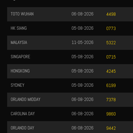
TOTO WUHAN
06-08-2026
4498
HK SIANG
05-08-2026
0773
MALAYSIA
11-05-2026
5322
SINGAPORE
05-08-2026
0715
HONGKONG
05-08-2026
4245
SYDNEY
05-08-2026
6199
ORLANDO MIDDAY
06-08-2026
7378
CAROLINA DAY
06-08-2026
9860
ORLANDO DAY
06-08-2026
9442