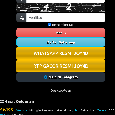
Remember Me
Masuk
Daftar Sekarang
WHATSAPP RESMI JOY4D
RTP GACOR RESMI JOY4D
Main di Telegram
Desktop
Wap
Hasil Keluaran
SWISS
Website:
http://lotteryswissnational.com
, Hari:
Setiap Hari
, Tutup:
15:30