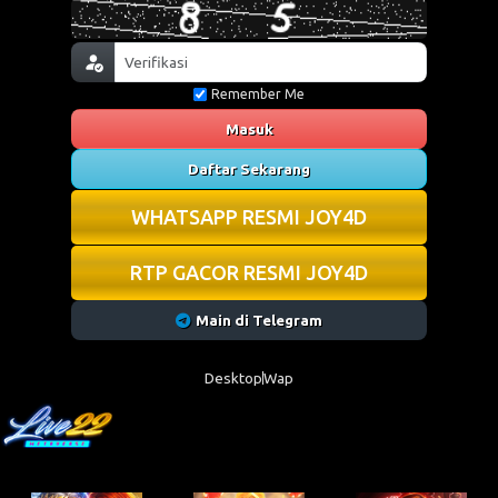
Remember Me
Masuk
Daftar Sekarang
WHATSAPP RESMI JOY4D
RTP GACOR RESMI JOY4D
Main di Telegram
Desktop
Wap