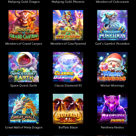
Mahjong Gold: Dragon
Mahjong Gold: Phoenix
Wonders of Colosseum
Wonders of Grand Canyon
Wonders of Giza Pyramid
God's Gambit: Poseidon
Space Quest: Earth
Classic Diamond X5
Winter Winnings
Great Wall of Meta Dragon
Buffalo Blaze
Panthera Pardus