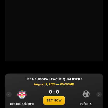
UEFA EUROPA LEAGUE QUALIFIERS
August 7, 2026 — 00:00 WIB
0 : 0
Previous
Next
BET NOW
Red Bull Salzburg
Pafos FC