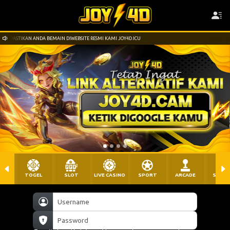
PASTIKAN ANDA BEMAIN DIWEBSITE RESMI KAMI JOY4D.ICU
TOGEL
SLOT
LIVE CASINO
SPORT
ARCADE
SABU