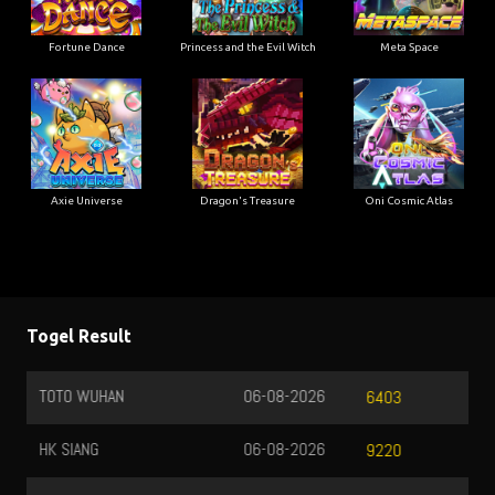
Fortune Dance
Princess and the Evil Witch
Meta Space
Axie Universe
Dragon's Treasure
Oni Cosmic Atlas
Togel Result
BULLSEYE
06-08-2026
7598
ORLANDO EVE
06-08-2026
7690