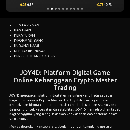
0.75
0.57
-0.75
-0.73
TENTANG KAMI
BANTUAN
PERATURAN
INFORMASI BANK
HUBUNGI KAMI
KEBIJAKAN PRIVASI
PERSETUJUAN COOKIES
JOY4D: Platform Digital Game
Online Kebanggaan Crypto Master
Trading
JOY4D
merupakan platform digital game online yang hadir sebagai
bagian dari inovasi
Crypto Master Trading
dalam menghadirkan
pengalaman hiburan modern berbasis teknologi. Dengan sistem yang
dirancang untuk kecepatan dan stabilitas, JOY4D menjadi pilihan tepat
bagi pengguna yang mengutamakan kenyamanan dan performa dalam
satu tempat.
Menggabungkan konsep digital terkini dengan tampilan yang user-