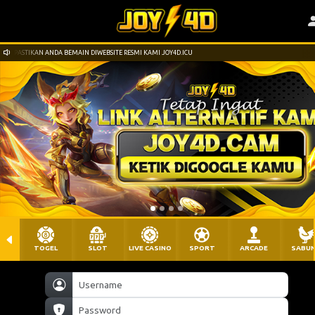
PASTIKAN ANDA BEMAIN DIWEBSITE RESMI KAMI JOY4D.ICU
TOGEL
SLOT
LIVE CASINO
SPORT
ARCADE
SABU