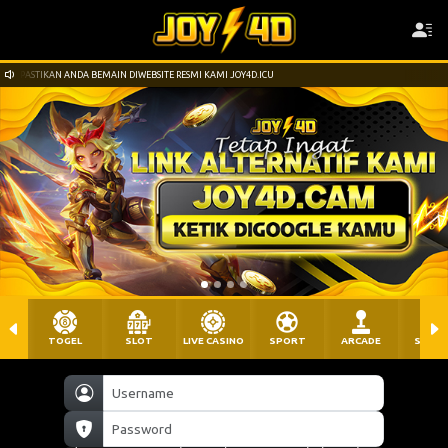
PASTIKAN ANDA BEMAIN DIWEBSITE RESMI KAMI JOY4D.ICU
TOGEL
SLOT
LIVE CASINO
SPORT
ARCADE
SABU