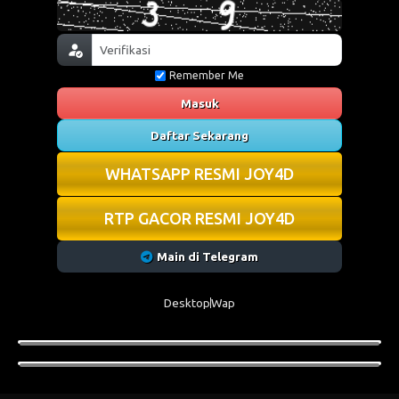
Remember Me
Masuk
Daftar Sekarang
WHATSAPP RESMI JOY4D
RTP GACOR RESMI JOY4D
Main di Telegram
Desktop
Wap