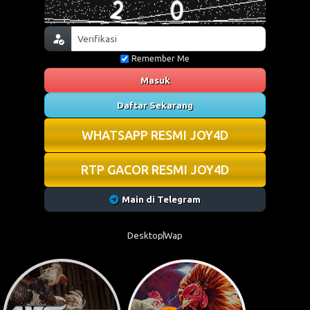
Remember Me
Masuk
Daftar Sekarang
WHATSAPP RESMI JOY4D
RTP GACOR RESMI JOY4D
Main di Telegram
Desktop
Wap