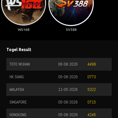
WS168
SV388
Togel Result
TOTO WUHAN
06-08-2026
4498
HK SIANG
05-08-2026
0773
MALAYSIA
11-05-2026
5322
SINGAPORE
05-08-2026
0715
HONGKONG
05-08-2026
4245