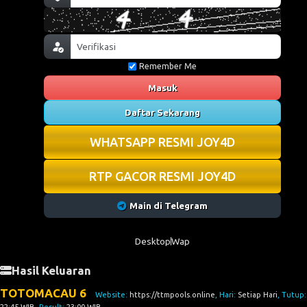
Remember Me
Masuk
Daftar Sekarang
WHATSAPP RESMI JOY4D
RTP GACOR RESMI JOY4D
Main di Telegram
Desktop
Wap
Hasil Keluaran
TOTOMACAU 6
Website:
https://ttmpools.online
, Hari:
Setiap Hari
, Tutup: