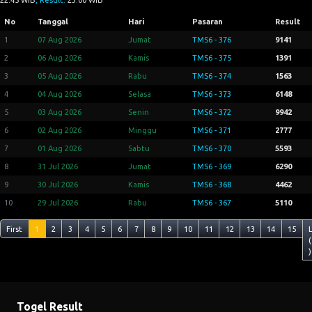
22:45 WIB
, Result:
23:00 WIB
No
Tanggal
Hari
Pasaran
Result
1
07 Aug 2026
Jumat
TMS6 - 376
9141
2
06 Aug 2026
Kamis
TMS6 - 375
1391
3
05 Aug 2026
Rabu
TMS6 - 374
1563
4
04 Aug 2026
Selasa
TMS6 - 373
6148
5
03 Aug 2026
Senin
TMS6 - 372
9942
6
02 Aug 2026
Minggu
TMS6 - 371
2777
7
01 Aug 2026
Sabtu
TMS6 - 370
5593
8
31 Jul 2026
Jumat
TMS6 - 369
6290
9
30 Jul 2026
Kamis
TMS6 - 368
4462
10
29 Jul 2026
Rabu
TMS6 - 367
5110
First
1
2
3
4
5
6
7
8
9
10
11
12
13
14
15
(
)
Togel Result