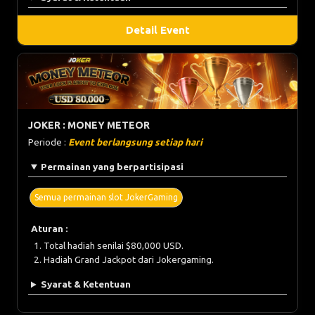
Detail Event
JOKER : MONEY METEOR
Periode :
Event berlangsung setiap hari
Permainan yang berpartisipasi
Semua permainan slot JokerGaming
Aturan :
Total hadiah senilai $80,000 USD.
Hadiah Grand Jackpot dari Jokergaming.
Syarat & Ketentuan