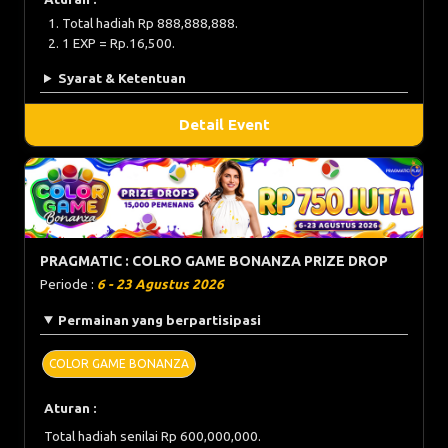
Total hadiah Rp 888,888,888.
1 EXP = Rp.16,500.
Syarat & Ketentuan
Detail Event
PRAGMATIC : COLRO GAME BONANZA PRIZE DROP
Periode :
6 - 23 Agustus 2026
Permainan yang berpartisipasi
COLOR GAME BONANZA
Aturan :
Total hadiah senilai Rp 600,000,000.