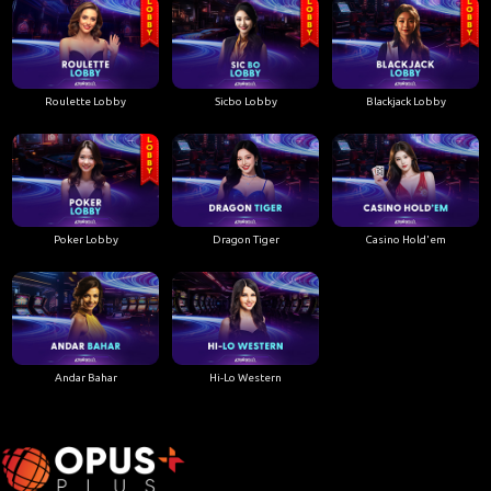
Roulette Lobby
Sicbo Lobby
Blackjack Lobby
Poker Lobby
Dragon Tiger
Casino Hold'em
Andar Bahar
Hi-Lo Western