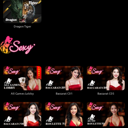
Dragon Tiger
All Games Lobby
Baccarat C01
Baccarat C05