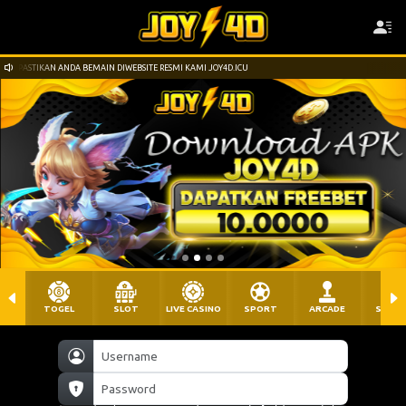
PASTIKAN ANDA BEMAIN DIWEBSITE RESMI KAMI JOY4D.ICU
TOGEL
SLOT
LIVE CASINO
SPORT
ARCADE
SABU