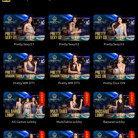
Pretty Sexy 01
Pretty Sexy 02
Pretty Sexy 03
Pretty WM DT1
Pretty WM DT3
Pretty Dice ON
All Games Lobby
MultiTable Lobby
Baccarat Lobby