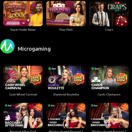
Super Andar Bahar
Teen Patti
Craps
Microgaming
Cash Wheel Carnival
Diamond Roulette
Cards Champion
Baccarat After Dark
Playboy Speed Baccarat 1
Playboy Speed Baccarat 2