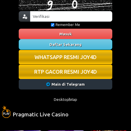
Remember Me
Masuk
Daftar Sekarang
WHATSAPP RESMI JOY4D
RTP GACOR RESMI JOY4D
Main di Telegram
Desktop
Wap
Pragmatic Live Casino