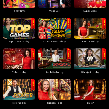
Funky Time
Mega Ball
Super Sicbo
Top Games Lobby
Game Shows Lobby
Baccarat Lobby
Sicbo Lobby
Roulette Lobby
Blackjack Lobby
Poker Lobby
Dragon Tiger
Fan Tan