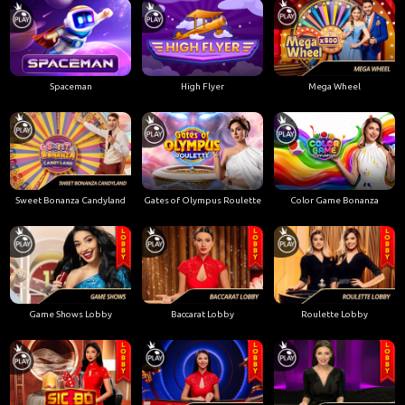
Spaceman
High Flyer
Mega Wheel
Sweet Bonanza Candyland
Gates of Olympus Roulette
Color Game Bonanza
Game Shows Lobby
Baccarat Lobby
Roulette Lobby