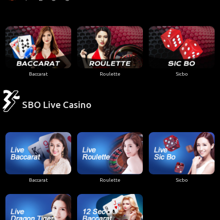
Baccarat
Roulette
Sicbo
SBO Live Casino
Baccarat
Roulette
Sicbo