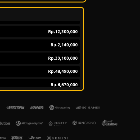
Rp.42,870,000
Rp.12,300,000
Rp.2,140,000
Rp.33,100,000
Rp.48,490,000
Rp.6,670,000
Rp.33,040,000
Rp.45,440,000
Rp.39,540,000
Rp.18,120,000