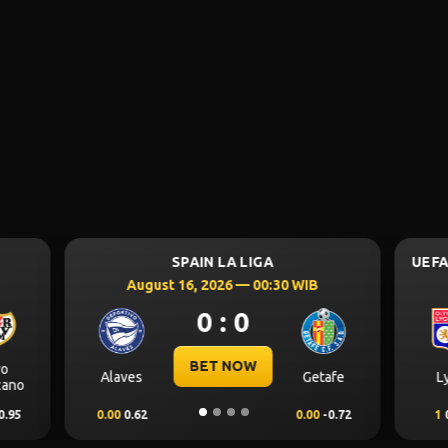
26
8/8/2026
8/8/2026
8/8/2026
8/8/2026
7
ONGKONG LOTTO
TAIWAN
SWISS
CAIRO
QATAR
6011
4329
1326
3176
525
7/8/2026
8/8/2026
8/8/2026
8/8/2026
8/8/2026
IERS
UEFA CHAMPIONS LEAGUE QUALIFIERS
UEF
August 12, 2026 — 01:15 WIB
0 : 0
BET NOW
Slovan
bahce
Mjallby
Bodo
Bratislava
.87
0.5
0.83
-0.5
0.99
0.7