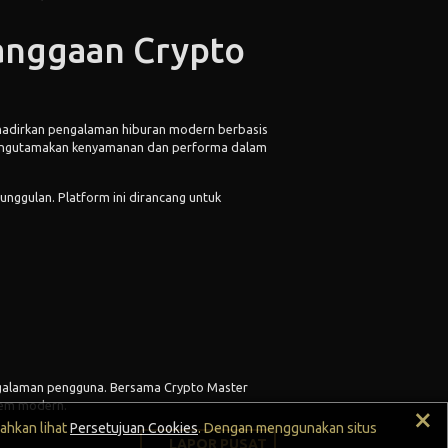
Rp.42,870,000
anggaan Crypto
Rp.37,090,000
Rp.30,780,000
dirkan pengalaman hiburan modern berbasis
Rp.48,210,000
g mengutamakan kenyamanan dan performa dalam
Rp.42,280,000
nggulan. Platform ini dirancang untuk
Rp.6,420,000
Rp.8,820,000
Rp.42,850,000
Rp.2,890,000
Rp.26,110,000
galaman pengguna. Bersama Crypto Master
stem modern.
×
Rp.21,450,000
ahkan lihat
Persetujuan Cookies
. Dengan menggunakan situs
LAPOR PUSAT