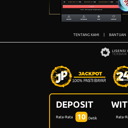
TENTANG KAMI
|
BANTUAN
maya***i | Deposit:
iswah***i | Deposit:
DEPOSIT
WI
iswah***i | Deposit:
10
Rata-Rata
Rata-R
Detik
rah*** | Deposit: