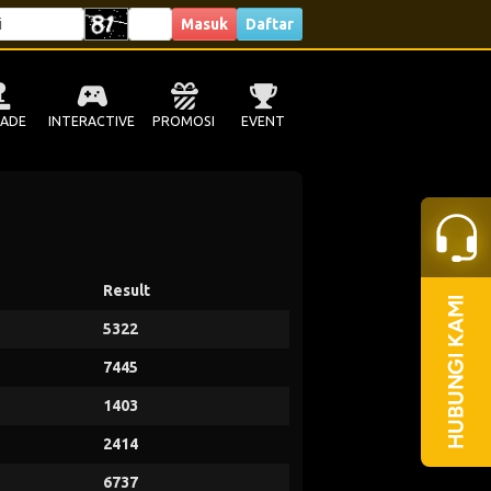
Masuk
Daftar
ADE
INTERACTIVE
PROMOSI
EVENT
Result
5322
7445
1403
2414
6737