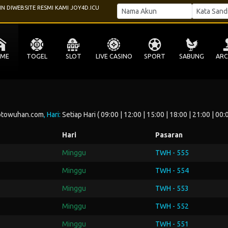
N DIWEBSITE RESMI KAMI JOY4D.ICU
ME
TOGEL
SLOT
LIVE CASINO
SPORT
SABUNG
ARC
towuhan.com
, Hari:
Setiap Hari ( 09:00 | 12:00 | 15:00 | 18:00 | 21:00 | 00:
Hari
Pasaran
Minggu
TWH - 555
Minggu
TWH - 554
Minggu
TWH - 553
Minggu
TWH - 552
Minggu
TWH - 551