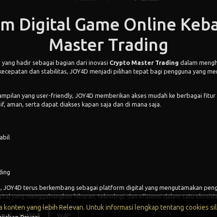
Rp.30,000
rah*** | Withdraw:
rm Digital Game Online Keb
Rp.30,000
sit*** | Withdraw:
Master Trading
Rp.35,000
gila*** | Withdraw:
yang hadir sebagai bagian dari inovasi
Crypto Master Trading
dalam mengha
Rp.45,000
tam*** | Withdraw:
k kecepatan dan stabilitas, JOY4D menjadi pilihan tepat bagi pengguna yan
Rp.45,000
raj*** | Withdraw:
mpilan yang user-friendly, JOY4D memberikan akses mudah ke berbagai fitur u
 aman, serta dapat diakses kapan saja dan di mana saja.
Rp.40,000
ell*** | Withdraw:
Rp.45,000
dama*** | Withdraw:
abil
Rp.45,000
sil*** | Withdraw:
Rp.15,000
zami*** | Withdraw:
ding
i,
JOY4D
terus berkembang sebagai platform digital yang mengutamakan pen
Rp.45,000
novit***ri | Withdraw:
ital yang menggabungkan hiburan, teknologi, dan efisiensi dalam satu ekosi
 konten yang lebih Relevan. Untuk informasi lengkap tentang cookies sil
Rp.20,000
uta*** | Withdraw:
ved.
MOBILE
WAP