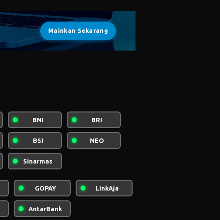
Mainkan Sekarang
BNI
BRI
BSI
NEO
Sinarmas
GOPAY
LinkAja
AntarBank