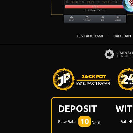
TENTANG KAMI
|
BANTUAN
van*** | Deposit:
anggr***an | Deposit:
DEPOSIT
WI
harj*** | Deposit:
10
Rata-Rata
Rata-R
Detik
par*** | Deposit: