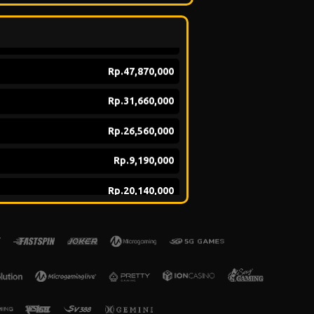
Rp.35,410,000
Rp.47,870,000
Rp.31,660,000
Rp.26,560,000
Rp.9,190,000
Rp.20,140,000
Rp.8,300,000
Rp.12,410,000
Rp.26,660,000
Rp.28,150,000