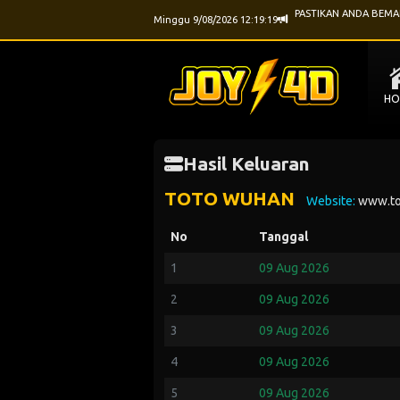
PASTIKAN ANDA BEMAI
Minggu 9/08/2026 12:19:19
HO
Hasil Keluaran
TOTO WUHAN
Website:
www.to
No
Tanggal
1
09 Aug 2026
2
09 Aug 2026
3
09 Aug 2026
4
09 Aug 2026
5
09 Aug 2026