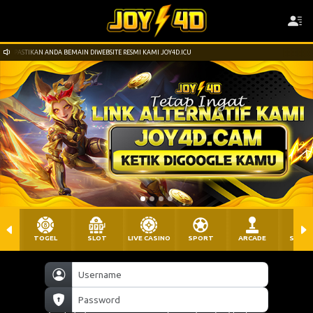
PASTIKAN ANDA BEMAIN DIWEBSITE RESMI KAMI JOY4D.ICU
TOGEL
SLOT
LIVE CASINO
SPORT
ARCADE
SABU