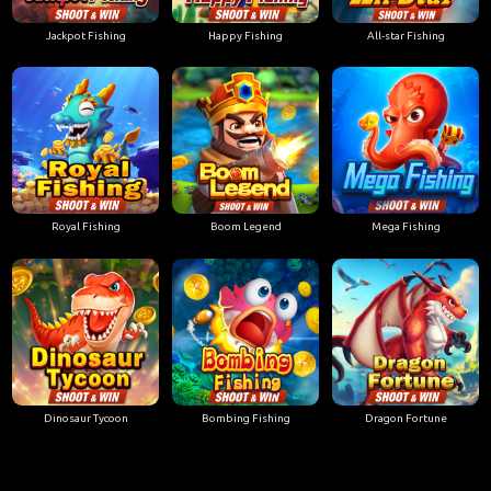
Jackpot Fishing
Happy Fishing
All-star Fishing
Royal Fishing
Boom Legend
Mega Fishing
Dinosaur Tycoon
Bombing Fishing
Dragon Fortune