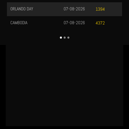
ORLANDO DAY
07-08-2026
TOT
1394
CAMBODIA
07-08-2026
SYD
4372