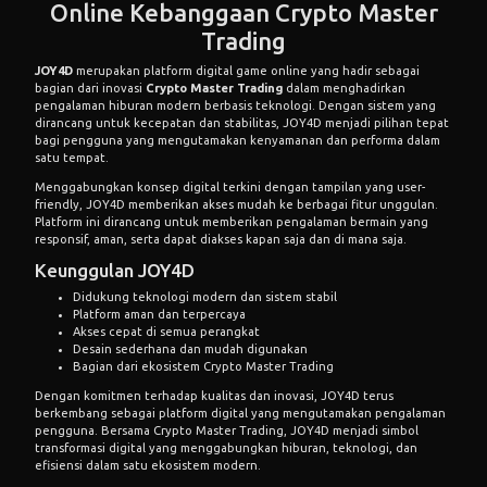
Online Kebanggaan Crypto Master
Trading
JOY4D
merupakan platform digital game online yang hadir sebagai
bagian dari inovasi
Crypto Master Trading
dalam menghadirkan
pengalaman hiburan modern berbasis teknologi. Dengan sistem yang
dirancang untuk kecepatan dan stabilitas, JOY4D menjadi pilihan tepat
bagi pengguna yang mengutamakan kenyamanan dan performa dalam
satu tempat.
Menggabungkan konsep digital terkini dengan tampilan yang user-
friendly, JOY4D memberikan akses mudah ke berbagai fitur unggulan.
Platform ini dirancang untuk memberikan pengalaman bermain yang
responsif, aman, serta dapat diakses kapan saja dan di mana saja.
Keunggulan JOY4D
Didukung teknologi modern dan sistem stabil
Platform aman dan terpercaya
Akses cepat di semua perangkat
Desain sederhana dan mudah digunakan
Bagian dari ekosistem Crypto Master Trading
Dengan komitmen terhadap kualitas dan inovasi,
JOY4D
terus
berkembang sebagai platform digital yang mengutamakan pengalaman
pengguna. Bersama Crypto Master Trading, JOY4D menjadi simbol
transformasi digital yang menggabungkan hiburan, teknologi, dan
efisiensi dalam satu ekosistem modern.