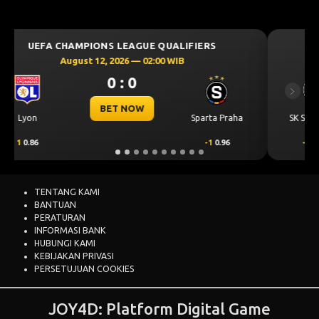
UEFA CHAMPIONS LEAGUE QUALIFIERS
August 12, 2026 — 01:30 WIB
0 : 0
Previous
Next
BET NOW
SK Sturm Graz
Fenerbahce
-0.5
0.95
0.5
0.87
TENTANG KAMI
BANTUAN
PERATURAN
INFORMASI BANK
HUBUNGI KAMI
KEBIJAKAN PRIVASI
PERSETUJUAN COOKIES
JOY4D: Platform Digital Game