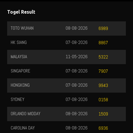
Togel Result
TOTO WUHAN
08-08-2026
BUL
6989
HK SIANG
07-08-2026
ORL
8867
MALAYSIA
11-05-2026
PCS
5322
SINGAPORE
07-08-2026
TOT
7907
HONGKONG
07-08-2026
TOT
9943
SYDNEY
07-08-2026
TOT
0158
ORLANDO MIDDAY
08-08-2026
TOT
1509
CAROLINA DAY
08-08-2026
TOT
6936