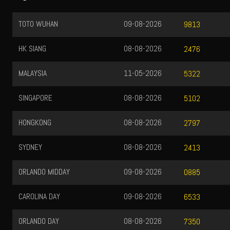
TOTO WUHAN
09-08-2026
9813
HK SIANG
08-08-2026
2476
MALAYSIA
11-05-2026
5322
SINGAPORE
08-08-2026
5102
HONGKONG
08-08-2026
2797
SYDNEY
08-08-2026
2413
ORLANDO MIDDAY
09-08-2026
0885
CAROLINA DAY
09-08-2026
6533
ORLANDO DAY
08-08-2026
7350