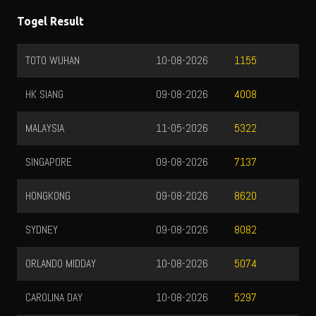
Togel Result
BULLSEYE
09-08-2026
0503
ORLANDO EVE
09-08-2026
9913
PCSO
08-08-2026
7102
TOTOMACAU 1
10-08-2026
7107
TOTOMACAU 2
09-08-2026
7545
TOTOMACAU 3
09-08-2026
0712
TOTOMACAU 4
09-08-2026
9658
TOTOMACAU 5
09-08-2026
3916