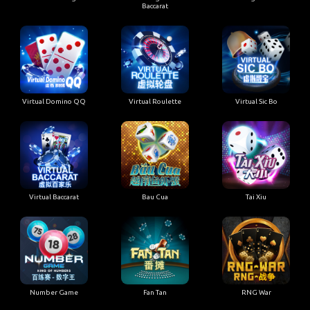
Baccarat
Virtual Domino QQ
Virtual Roulette
Virtual Sic Bo
Virtual Baccarat
Bau Cua
Tai Xiu
Number Game
Fan Tan
RNG War