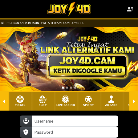
PASTIKAN ANDA BEMAIN DIWEBSITE RESMI KAMI JOY4D.ICU
TOGEL
SLOT
LIVE CASINO
SPORT
ARCADE
SABU