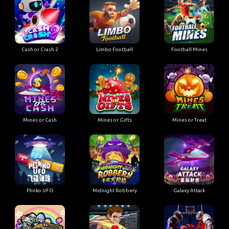
Cash or Crash 2
Limbo Football
Football Mines
Mines or Cash
Mines or Gifts
Mines or Treat
Plinko UFO
Midnight Robbery
Galaxy Attack