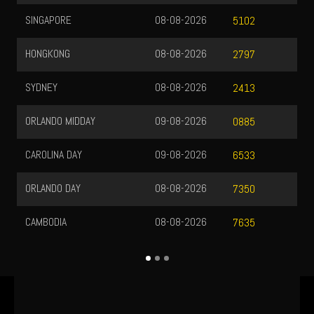
SINGAPORE
08-08-2026
5102
HONGKONG
08-08-2026
2797
SYDNEY
08-08-2026
2413
ORLANDO MIDDAY
09-08-2026
0885
CAROLINA DAY
09-08-2026
6533
ORLANDO DAY
08-08-2026
7350
CAMBODIA
08-08-2026
7635