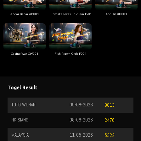
Andar Bahar AB001
Ultimate Texas Hold'em T501
Xoc Dia XD001
Casino War CW001
Fish Prawn Crab F001
Togel Result
TOTO WUHAN
09-08-2026
9813
HK SIANG
08-08-2026
2476
MALAYSIA
11-05-2026
5322