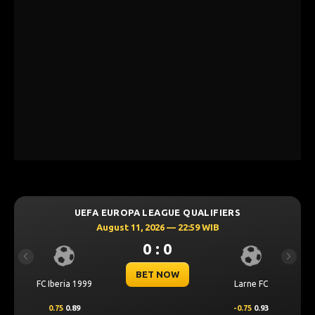
ALIFIERS
UEFA CHAMPIONS LEAGUE QUALI
9 WIB
August 11, 2026 — 22:59 WIB
0 : 0
Previous
Next
BET NOW
Larne FC
Bodo Glimt
Uni
-0.75
0.93
0.75
0.77